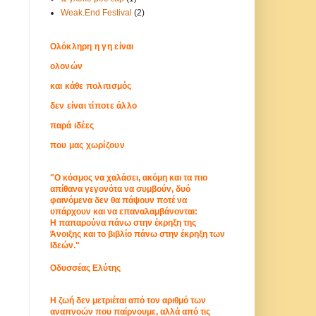
Weak.End Festival
(2)
Ολόκληρη η γη είναι
ολονών
και κάθε πολιτισμός
δεν είναι τίποτε άλλο
παρά ιδέες
που μας χωρίζουν
"Ο κόσμος να χαλάσει, ακόμη και τα πιο
απίθανα γεγονότα να συμβούν, δυό
φαινόμενα δεν θα πάψουν ποτέ να
υπάρχουν και να επαναλαμβάνονται:
Η παπαρούνα πάνω στην έκρηξη της
Άνοιξης και το βιβλίο πάνω στην έκρηξη των
Ιδεών."
Οδυσσέας Ελύτης
Η ζωή δεν μετριέται από τον αριθμό των
αναπνοών που παίρνουμε, αλλά από τις