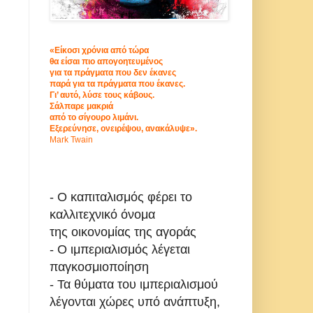
«Είκοσι χρόνια από τώρα
θα είσαι πιο απογοητευμένος
για τα πράγματα που δεν έκανες
παρά για τα πράγματα που έκανες.
Γι’ αυτό, λύσε τους κάβους.
Σάλπαρε μακριά
από το σίγουρο λιμάνι.
Εξερεύνησε, ονειρέψου, ανακάλυψε».
Mark Twain
- Ο καπιταλισμός φέρει το
καλλιτεχνικό όνομα
της οικονομίας της αγοράς
- Ο ιμπεριαλισμός λέγεται
παγκοσμιοποίηση
- Τα θύματα του ιμπεριαλισμού
λέγονται χώρες υπό ανάπτυξη,