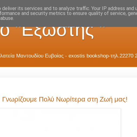
deliver its services and to analyze traffic. Your IP address and
formance and security metrics to ensure quality of service, ge
 abuse.
ο "Εξώστης "
λατεία Μαντουδίου Ευβοίας - exostis bookshop-τηλ.22270 
 Γνωρίζουμε Πολύ Νωρίτερα στη Ζωή μας!