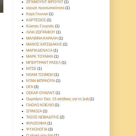
ΖΙΓΚΜΟΥΝΤ ΦΡΟΥΝΤ
(1)
ισχυρή προσωπικότητα
(1)
Καρλ Γιουνγκ
(1)
ΚΑΡΤΕΣΙΟΣ
(1)
Κώστας Γουρνάς
(1)
ΛΙΛΗ ΖΩΓΡΑΦΟΥ
(1)
η
ΜΑΛΒΙΝΑ ΚΑΡΑΛΗ
(1)
ΜΑΝΟΣ ΧΑΤΣΙΔΑΚΗΣ
(1)
ΜΑΡΙΑ ΔΕΝΑΞΑ
(1)
ΜΑΡΚ ΤΟΥΑΙΗΝ
(1)
ΜΠΕΡΤΡΑΝΤ ΡΑΣΕΛ
(1)
ΝΙΤΣΕ
(1)
ΝΟΑΜ ΤΣΟΜΣΚΙ
(1)
ΝΤΑΝ ΜΠΡΑΟΥΝ
(1)
ΟΓΑ
(3)
ΟΣΚΑΡ ΟΥΑΙΛΝΤ
(1)
Ουμπέρτο Έκο: 15 αλήθειες για τη ζωή
(1)
ΠΑΟΛΟ ΚΟΕΛΙΟ
(1)
ΣΠΙΝΟΖΑ
(1)
ΤΑΣΟΣ ΛΕΙΒΑΔΙΤΗΣ
(2)
ΦΙΛΟΣΟΦΙΑ
(1)
ΨΥΧΟΛΟΓΙΑ
(3)
Ω γλυκύ μου έαρ
(1)