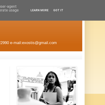
 user-agent
nerate usage
LEARN MORE
GOT IT
22990 e-mail:exostis@gmail.com