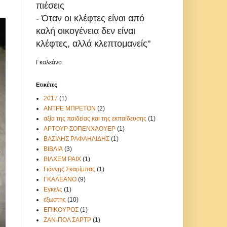
πιέσεις
- Όταν οι κλέφτες είναι από
καλή οικογένεια δεν είναι
κλέφτες, αλλά κλεπτομανείς"
Γκαλεάνο
Ετικέτες
2017
(1)
ΑΝΤΡΕ ΜΠΡΕΤΟΝ
(2)
αξία της παιδείας και της εκπαίδευσης
(1)
ΑΡΤΟΥΡ ΣΟΠΕΝΧΑΟΥΕΡ
(1)
ΒΑΣΙΛΗΣ ΡΑΦΑΗΛΙΔΗΣ
(1)
ΒΙΒΛΙΑ
(3)
ΒΙΛΧΕΜ ΡΑΙΧ
(1)
Γιάννης Σκαρίμπας
(1)
ΓΚΑΛΕΑΝΟ
(9)
Εγκελς
(1)
εξωστης
(10)
ΕΠΙΚΟΥΡΟΣ
(1)
ΖΑΝ-ΠΟΛ ΣΑΡΤΡ
(1)