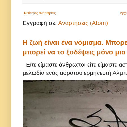
Νεότερες αναρτήσεις
Αρχι
Εγγραφή σε:
Αναρτήσεις (Atom)
Η ζωή είναι ένα νόμισμα. Μπορε
μπορεί να το ξοδέψεις μόνο μι
Είτε είμαστε άνθρωποι είτε είμαστε ασ
μελωδία ενός αόρατου ερμηνευτή Αλμπε