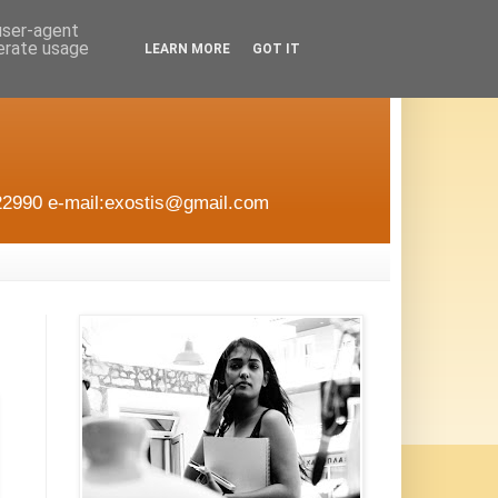
 user-agent
nerate usage
LEARN MORE
GOT IT
22990 e-mail:exostis@gmail.com