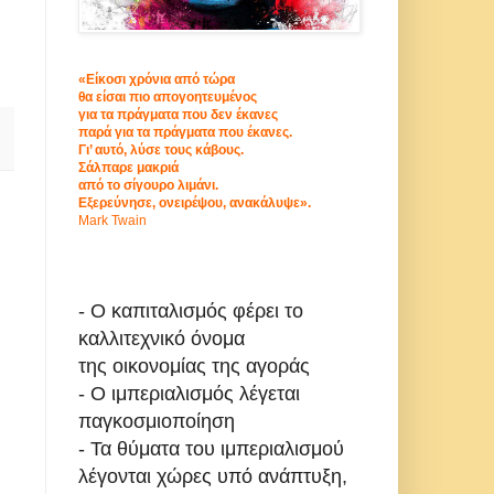
«Είκοσι χρόνια από τώρα
θα είσαι πιο απογοητευμένος
για τα πράγματα που δεν έκανες
παρά για τα πράγματα που έκανες.
Γι’ αυτό, λύσε τους κάβους.
Σάλπαρε μακριά
από το σίγουρο λιμάνι.
Εξερεύνησε, ονειρέψου, ανακάλυψε».
Mark Twain
- Ο καπιταλισμός φέρει το
καλλιτεχνικό όνομα
της οικονομίας της αγοράς
- Ο ιμπεριαλισμός λέγεται
παγκοσμιοποίηση
- Τα θύματα του ιμπεριαλισμού
λέγονται χώρες υπό ανάπτυξη,