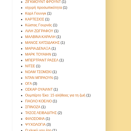
ΖΙΓΚΜΟΥΝΤ ΦΡΟΥΝΤ
(1)
η
ισχυρή προσωπικότητα
(1)
Καρλ Γιουνγκ
(1)
ΚΑΡΤΕΣΙΟΣ
(1)
Κώστας Γουρνάς
(1)
ΛΙΛΗ ΖΩΓΡΑΦΟΥ
(1)
ΜΑΛΒΙΝΑ ΚΑΡΑΛΗ
(1)
ΜΑΝΟΣ ΧΑΤΣΙΔΑΚΗΣ
(1)
ΜΑΡΙΑ ΔΕΝΑΞΑ
(1)
ΜΑΡΚ ΤΟΥΑΙΗΝ
(1)
ΜΠΕΡΤΡΑΝΤ ΡΑΣΕΛ
(1)
ΝΙΤΣΕ
(1)
ΝΟΑΜ ΤΣΟΜΣΚΙ
(1)
ΝΤΑΝ ΜΠΡΑΟΥΝ
(1)
ΟΓΑ
(3)
ΟΣΚΑΡ ΟΥΑΙΛΝΤ
(1)
Ουμπέρτο Έκο: 15 αλήθειες για τη ζωή
(1)
ΠΑΟΛΟ ΚΟΕΛΙΟ
(1)
ΣΠΙΝΟΖΑ
(1)
ΤΑΣΟΣ ΛΕΙΒΑΔΙΤΗΣ
(2)
ΦΙΛΟΣΟΦΙΑ
(1)
ΨΥΧΟΛΟΓΙΑ
(3)
Ω γλυκύ μου έαρ
(1)