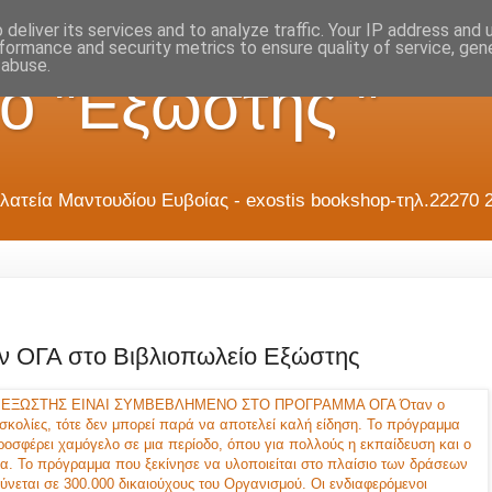
deliver its services and to analyze traffic. Your IP address and
formance and security metrics to ensure quality of service, ge
 abuse.
ο "Εξώστης "
λατεία Μαντουδίου Ευβοίας - exostis bookshop-τηλ.22270 
ν ΟΓΑ στο Βιβλιοπωλείο Εξώστης