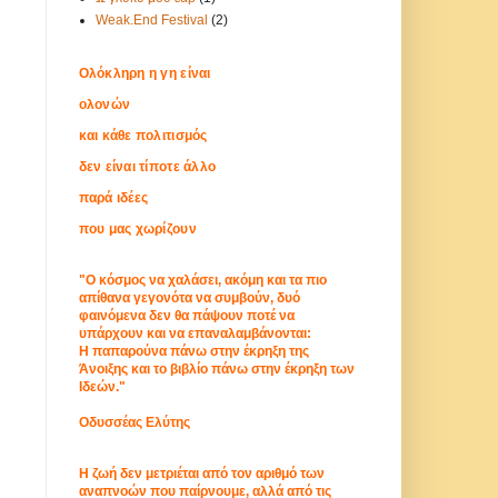
Weak.End Festival
(2)
Ολόκληρη η γη είναι
ολονών
και κάθε πολιτισμός
δεν είναι τίποτε άλλο
παρά ιδέες
που μας χωρίζουν
"Ο κόσμος να χαλάσει, ακόμη και τα πιο
απίθανα γεγονότα να συμβούν, δυό
φαινόμενα δεν θα πάψουν ποτέ να
υπάρχουν και να επαναλαμβάνονται:
Η παπαρούνα πάνω στην έκρηξη της
Άνοιξης και το βιβλίο πάνω στην έκρηξη των
Ιδεών."
Οδυσσέας Ελύτης
Η ζωή δεν μετριέται από τον αριθμό των
αναπνοών που παίρνουμε, αλλά από τις