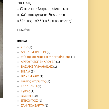
πιέσεις
- Όταν οι κλέφτες είναι από
καλή οικογένεια δεν είναι
κλέφτες, αλλά κλεπτομανείς"
Γκαλεάνο
Ετικέτες
2017
(1)
ΑΝΤΡΕ ΜΠΡΕΤΟΝ
(2)
αξία της παιδείας και της εκπαίδευσης
(1)
ΑΡΤΟΥΡ ΣΟΠΕΝΧΑΟΥΕΡ
(1)
ΒΑΣΙΛΗΣ ΡΑΦΑΗΛΙΔΗΣ
(1)
ΒΙΒΛΙΑ
(3)
ΒΙΛΧΕΜ ΡΑΙΧ
(1)
Γιάννης Σκαρίμπας
(1)
ΓΚΑΛΕΑΝΟ
(9)
Εγκελς
(1)
εξωστης
(10)
ΕΠΙΚΟΥΡΟΣ
(1)
ΖΑΝ-ΠΟΛ ΣΑΡΤΡ
(1)