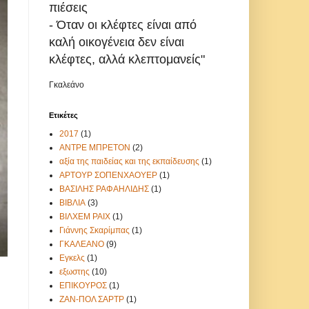
πιέσεις
- Όταν οι κλέφτες είναι από
καλή οικογένεια δεν είναι
κλέφτες, αλλά κλεπτομανείς"
Γκαλεάνο
Ετικέτες
2017
(1)
ΑΝΤΡΕ ΜΠΡΕΤΟΝ
(2)
αξία της παιδείας και της εκπαίδευσης
(1)
ΑΡΤΟΥΡ ΣΟΠΕΝΧΑΟΥΕΡ
(1)
ΒΑΣΙΛΗΣ ΡΑΦΑΗΛΙΔΗΣ
(1)
ΒΙΒΛΙΑ
(3)
ΒΙΛΧΕΜ ΡΑΙΧ
(1)
Γιάννης Σκαρίμπας
(1)
ΓΚΑΛΕΑΝΟ
(9)
Εγκελς
(1)
εξωστης
(10)
ΕΠΙΚΟΥΡΟΣ
(1)
ΖΑΝ-ΠΟΛ ΣΑΡΤΡ
(1)
η