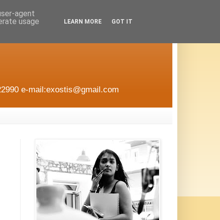
 user-agent
nerate usage
LEARN MORE
GOT IT
22990 e-mail:exostis@gmail.com