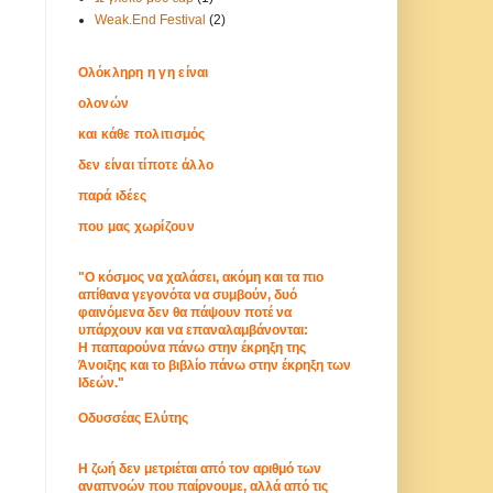
Weak.End Festival
(2)
Ολόκληρη η γη είναι
ολονών
και κάθε πολιτισμός
δεν είναι τίποτε άλλο
παρά ιδέες
που μας χωρίζουν
"Ο κόσμος να χαλάσει, ακόμη και τα πιο
απίθανα γεγονότα να συμβούν, δυό
φαινόμενα δεν θα πάψουν ποτέ να
υπάρχουν και να επαναλαμβάνονται:
Η παπαρούνα πάνω στην έκρηξη της
Άνοιξης και το βιβλίο πάνω στην έκρηξη των
Ιδεών."
Οδυσσέας Ελύτης
Η ζωή δεν μετριέται από τον αριθμό των
αναπνοών που παίρνουμε, αλλά από τις