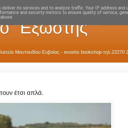
deliver its services and to analyze traffic. Your IP address and
formance and security metrics to ensure quality of service, ge
 abuse.
ο "Εξώστης "
λατεία Μαντουδίου Ευβοίας - exostis bookshop-τηλ.22270 
τουν έτσι απλά.