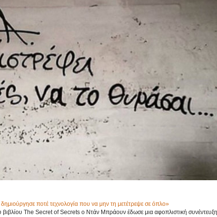
δημιούργησε ποτέ τεχνολογία που να μην τη μετέτρεψε σε όπλο»
βιβλίου The Secret of Secrets ο Ντάν Μπράουν έδωσε μια αφοπλιστική συνέντευξ