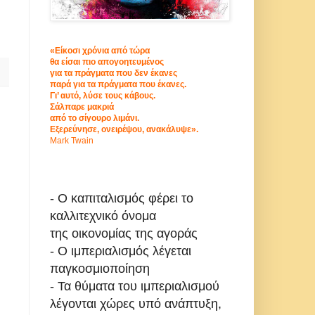
«Είκοσι χρόνια από τώρα
θα είσαι πιο απογοητευμένος
για τα πράγματα που δεν έκανες
παρά για τα πράγματα που έκανες.
Γι’ αυτό, λύσε τους κάβους.
Σάλπαρε μακριά
από το σίγουρο λιμάνι.
Εξερεύνησε, ονειρέψου, ανακάλυψε».
Mark Twain
- Ο καπιταλισμός φέρει το
καλλιτεχνικό όνομα
της οικονομίας της αγοράς
- Ο ιμπεριαλισμός λέγεται
παγκοσμιοποίηση
- Τα θύματα του ιμπεριαλισμού
λέγονται χώρες υπό ανάπτυξη,