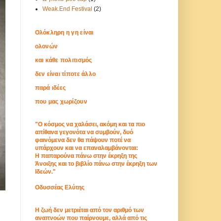
Weak.End Festival
(2)
Ολόκληρη η γη είναι
ολονών
και κάθε πολιτισμός
δεν είναι τίποτε άλλο
παρά ιδέες
που μας χωρίζουν
"Ο κόσμος να χαλάσει, ακόμη και τα πιο
απίθανα γεγονότα να συμβούν, δυό
φαινόμενα δεν θα πάψουν ποτέ να
υπάρχουν και να επαναλαμβάνονται:
Η παπαρούνα πάνω στην έκρηξη της
Άνοιξης και το βιβλίο πάνω στην έκρηξη των
Ιδεών."
Οδυσσέας Ελύτης
Η ζωή δεν μετριέται από τον αριθμό των
αναπνοών που παίρνουμε, αλλά από τις