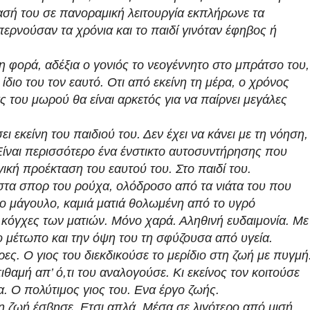
ρασή του σε πανοραμική λειτουργία εκπλήρωνε τα
ερνούσαν τα χρόνια και το παιδί γινόταν έφηβος ή
 φορά, αδέξια ο γονιός το νεογέννητο στο μπράτσο του,
 ίδιο του τον εαυτό. Οτι από εκείνη τη μέρα, ο χρόνος
 του μωρού θα είναι αρκετός για να παίρνει μεγάλες
ι εκείνη του παιδιού του. Δεν έχει να κάνει με τη νόηση,
Είναι περισσότερο ένα ένστικτο αυτοσυντήρησης που
γική προέκταση του εαυτού του. Στο παιδί του.
 στα σπορ του ρούχα, ολόδροσο από τα νιάτα του που
το μάγουλο, καμιά ματιά θολωμένη από το υγρό
κόγχες των ματιών. Μόνο χαρά. Αληθινή ευδαιμονία. Με
ο μέτωπο και την όψη του τη σφύζουσα από υγεία.
ς. Ο γιος του διεκδικούσε το μερίδιο στη ζωή με πυγμή
ιθαμή απ’ ό,τι του αναλογούσε. Κι εκείνος τον κοιτούσε
. Ο πολύτιμος γιος του. Ενα έργο ζωής.
ι η ζωή έσβησε. Ετσι απλά. Μέσα σε λιγότερο από μισή