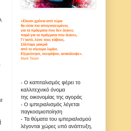
ο,
«Είκοσι χρόνια από τώρα
θα είσαι πιο απογοητευμένος
για τα πράγματα που δεν έκανες
παρά για τα πράγματα που έκανες.
Γι’ αυτό, λύσε τους κάβους.
Σάλπαρε μακριά
από το σίγουρο λιμάνι.
Εξερεύνησε, ονειρέψου, ανακάλυψε».
Mark Twain
,
- Ο καπιταλισμός φέρει το
καλλιτεχνικό όνομα
της οικονομίας της αγοράς
σε
- Ο ιμπεριαλισμός λέγεται
παγκοσμιοποίηση
- Τα θύματα του ιμπεριαλισμού
ή
λέγονται χώρες υπό ανάπτυξη,