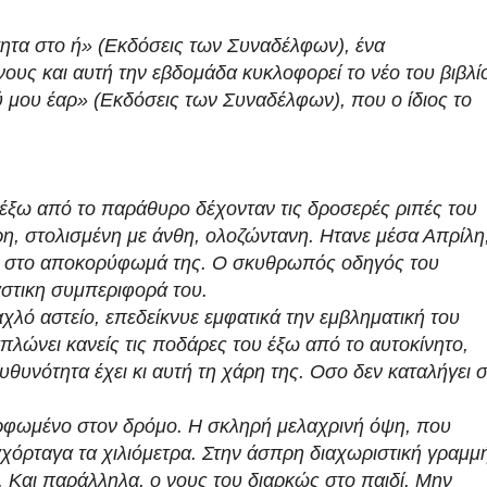
ητα στο ή» (Εκδόσεις των Συναδέλφων), ένα
ους και αυτή την εβδομάδα κυκλοφορεί το νέο του βιβλί
ύ μου έαρ» (Εκδόσεις των Συναδέλφων), που ο ίδιος το
 έξω από το παράθυρο δέχονταν τις δροσερές ριπές του
η, στολισμένη με άνθη, ολοζώντανη. Ητανε μέσα Απρίλη
ξη στο αποκορύφωμά της. Ο σκυθρωπός οδηγός του
άστικη συμπεριφορά του.
αχλό αστείο, επεδείκνυε εμφατικά την εμβληματική του
λώνει κανείς τις ποδάρες του έξω από το αυτοκίνητο,
υθυνότητα έχει κι αυτή τη χάρη της. Οσο δεν καταλήγει 
ρφωμένο στον δρόμο. Η σκληρή μελαχρινή όψη, που
αχόρταγα τα χιλιόμετρα. Στην άσπρη διαχωριστική γραμμ
. Και παράλληλα, ο νους του διαρκώς στο παιδί. Μην