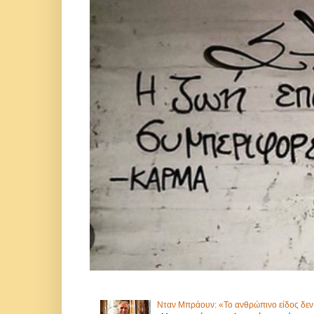
Νταν Μπράουν: «Το ανθρώπινο είδος δεν 