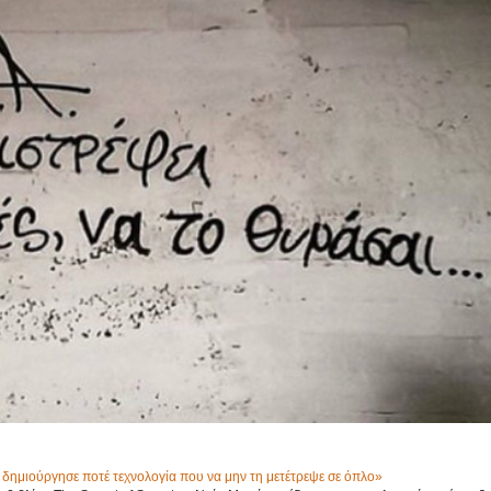
δημιούργησε ποτέ τεχνολογία που να μην τη μετέτρεψε σε όπλο»