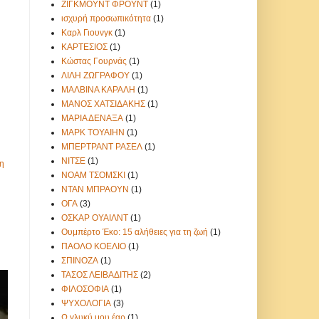
ΖΙΓΚΜΟΥΝΤ ΦΡΟΥΝΤ
(1)
ισχυρή προσωπικότητα
(1)
Καρλ Γιουνγκ
(1)
ΚΑΡΤΕΣΙΟΣ
(1)
Κώστας Γουρνάς
(1)
ΛΙΛΗ ΖΩΓΡΑΦΟΥ
(1)
ΜΑΛΒΙΝΑ ΚΑΡΑΛΗ
(1)
ΜΑΝΟΣ ΧΑΤΣΙΔΑΚΗΣ
(1)
ΜΑΡΙΑ ΔΕΝΑΞΑ
(1)
ΜΑΡΚ ΤΟΥΑΙΗΝ
(1)
ΜΠΕΡΤΡΑΝΤ ΡΑΣΕΛ
(1)
ΝΙΤΣΕ
(1)
η
ΝΟΑΜ ΤΣΟΜΣΚΙ
(1)
ΝΤΑΝ ΜΠΡΑΟΥΝ
(1)
ΟΓΑ
(3)
ΟΣΚΑΡ ΟΥΑΙΛΝΤ
(1)
Ουμπέρτο Έκο: 15 αλήθειες για τη ζωή
(1)
ΠΑΟΛΟ ΚΟΕΛΙΟ
(1)
ΣΠΙΝΟΖΑ
(1)
ΤΑΣΟΣ ΛΕΙΒΑΔΙΤΗΣ
(2)
ΦΙΛΟΣΟΦΙΑ
(1)
ΨΥΧΟΛΟΓΙΑ
(3)
Ω γλυκύ μου έαρ
(1)