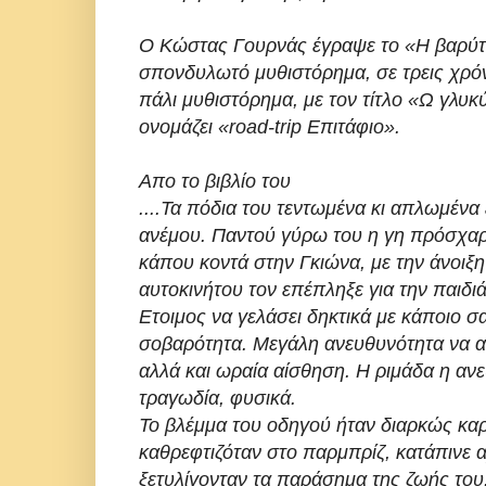
O Κώστας Γουρνάς
έγραψε το «Η βαρύτ
σπονδυλωτό μυθιστόρημα, σε τρεις χρόν
πάλι μυθιστόρημα, με τον τίτλο «Ω γλυκ
ονομάζει «road-trip Επιτάφιο».
Απο το βιβλίο του
....Τα πόδια του τεντωμένα κι απλωμένα
ανέμου. Παντού γύρω του η γη πρόσχαρ
κάπου κοντά στην Γκιώνα, με την άνοι
αυτοκινήτου τον επέπληξε για την παιδι
Ετοιμος να γελάσει δηκτικά με κάποιο σ
σοβαρότητα. Μεγάλη ανευθυνότητα να απ
αλλά και ωραία αίσθηση. Η ριμάδα η ανε
τραγωδία, φυσικά.
Το βλέμμα του οδηγού ήταν διαρκώς κα
καθρεφτιζόταν στο παρμπρίζ, κατάπινε 
ξετυλίγονταν τα παράσημα της ζωής του