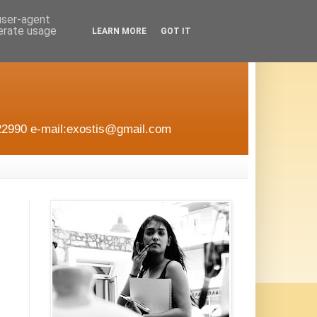
 user-agent
nerate usage
LEARN MORE
GOT IT
22990 e-mail:exostis@gmail.com