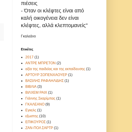
πιέσεις
- Όταν οι κλέφτες είναι από
καλή οικογένεια δεν είναι
κλέφτες, αλλά κλεπτομανείς"
Γκαλεάνο
Ετικέτες
2017
(1)
ΑΝΤΡΕ ΜΠΡΕΤΟΝ
(2)
αξία της παιδείας και της εκπαίδευσης
(1)
ΑΡΤΟΥΡ ΣΟΠΕΝΧΑΟΥΕΡ
(1)
ΒΑΣΙΛΗΣ ΡΑΦΑΗΛΙΔΗΣ
(1)
ΒΙΒΛΙΑ
(3)
ΒΙΛΧΕΜ ΡΑΙΧ
(1)
Γιάννης Σκαρίμπας
(1)
ΓΚΑΛΕΑΝΟ
(9)
Εγκελς
(1)
εξωστης
(10)
ΕΠΙΚΟΥΡΟΣ
(1)
ΖΑΝ-ΠΟΛ ΣΑΡΤΡ
(1)