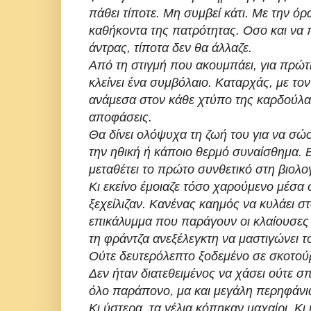
πάθει τίποτε. Μη συμβεί κάτι. Με την ό
καθήκοντα της πατρότητας. Οσο και να π
άντρας, τίποτα δεν θα άλλαζε.
Από τη στιγμή που ακουμπάει, για πρώτη
κλείνει ένα συμβόλαιο. Καταρχάς, με τον
ανάμεσα στον κάθε χτύπο της καρδούλας
αποφάσεις.
Θα δίνει ολόψυχα τη ζωή του για να σώσε
την ηθική ή κάποιο θερμό συναίσθημα. 
μεταθέτει το πρώτο συνθετικό στη βιολο
Κι εκείνο έμοιαζε τόσο χαρούμενο μέσα
ξεχείλιζαν. Κανένας καημός να κυλάει σ
επικάλυμμα που παράγουν οι κλαίουσες 
τη φράντζα ανεξέλεγκτη να μαστιγώνει τ
Ούτε δευτερόλεπτο ξοδεμένο σε σκοτούρε
Δεν ήταν διατεθειμένος να χάσει ούτε σπ
όλο παράπονο, μα και μεγάλη περηφάνια
Κι ύστερα, τα γέλια κόπηκαν μαχαίρι. Κ