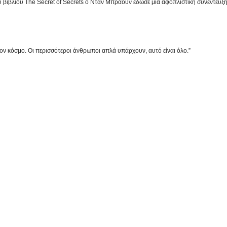
βιβλίου The Secret of Secrets ο Ντάν Μπράουν έδωσε μια αφοπλιστική συνέντευξ
στον κόσμο. Οι περισσότεροι άνθρωποι απλά υπάρχουν, αυτό είναι όλο.”