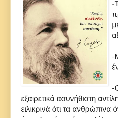
-
π
μ
α
-
έ
-
εξαιρετικά ασυνήθιστη αντίλ
ειλικρινά ότι τα ανθρώπινα ό