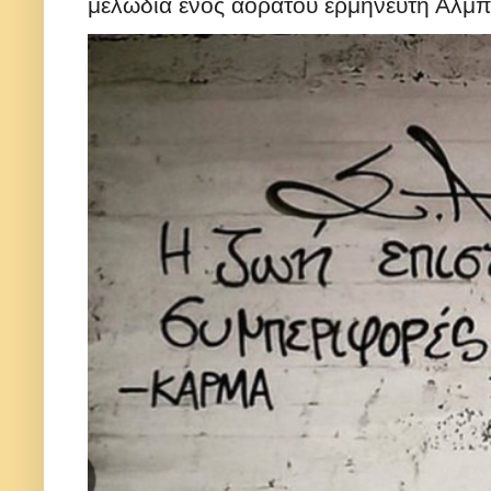
μελωδία ενός αόρατου ερμηνευτή Αλμπε