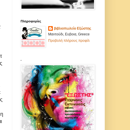
Πληροφορίες
τ
βιβλιοπωλείο Εξώστης
Μαντούδι, Ευβοια, Greece
Προβολή πλήρους προφίλ
τ
.
ς
ι
ε
ς
 η
ι