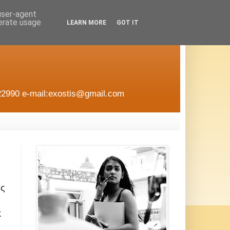
 user-agent
nerate usage
LEARN MORE
GOT IT
22990 e-mail:exostis@gmail.com
ής
κ