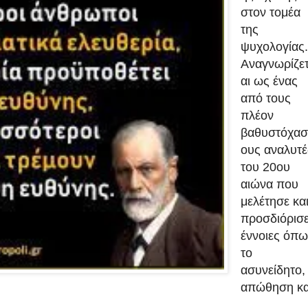
στον τομέα
της
ψυχολογίας.
Αναγνωρίζε
αι ως ένας
από τους
πλέον
βαθυστόχασ
ους αναλυτέ
του 20ου
αιώνα που
μελέτησε κα
προσδιόρισ
έννοιες όπω
το
ασυνείδητο,
απώθηση κα