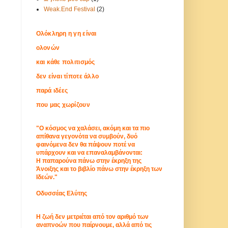
Weak.End Festival
(2)
Ολόκληρη η γη είναι
ολονών
και κάθε πολιτισμός
δεν είναι τίποτε άλλο
παρά ιδέες
που μας χωρίζουν
"Ο κόσμος να χαλάσει, ακόμη και τα πιο
απίθανα γεγονότα να συμβούν, δυό
φαινόμενα δεν θα πάψουν ποτέ να
υπάρχουν και να επαναλαμβάνονται:
Η παπαρούνα πάνω στην έκρηξη της
Άνοιξης και το βιβλίο πάνω στην έκρηξη των
Ιδεών."
Οδυσσέας Ελύτης
Η ζωή δεν μετριέται από τον αριθμό των
αναπνοών που παίρνουμε, αλλά από τις