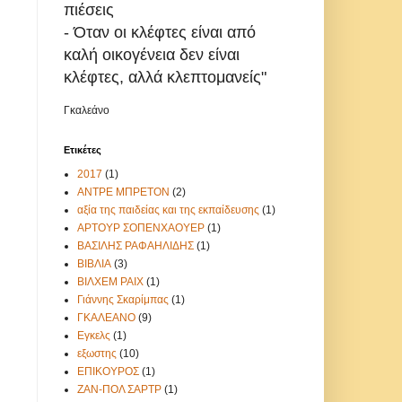
πιέσεις
- Όταν οι κλέφτες είναι από
καλή οικογένεια δεν είναι
κλέφτες, αλλά κλεπτομανείς"
Γκαλεάνο
Ετικέτες
2017
(1)
ΑΝΤΡΕ ΜΠΡΕΤΟΝ
(2)
αξία της παιδείας και της εκπαίδευσης
(1)
ΑΡΤΟΥΡ ΣΟΠΕΝΧΑΟΥΕΡ
(1)
ΒΑΣΙΛΗΣ ΡΑΦΑΗΛΙΔΗΣ
(1)
ΒΙΒΛΙΑ
(3)
ΒΙΛΧΕΜ ΡΑΙΧ
(1)
Γιάννης Σκαρίμπας
(1)
ΓΚΑΛΕΑΝΟ
(9)
Εγκελς
(1)
εξωστης
(10)
ΕΠΙΚΟΥΡΟΣ
(1)
ΖΑΝ-ΠΟΛ ΣΑΡΤΡ
(1)