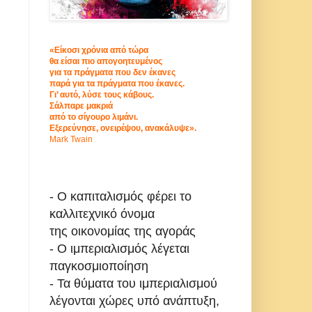
«Είκοσι χρόνια από τώρα
θα είσαι πιο απογοητευμένος
για τα πράγματα που δεν έκανες
παρά για τα πράγματα που έκανες.
Γι’ αυτό, λύσε τους κάβους.
Σάλπαρε μακριά
από το σίγουρο λιμάνι.
Εξερεύνησε, ονειρέψου, ανακάλυψε».
Mark Twain
- Ο καπιταλισμός φέρει το
καλλιτεχνικό όνομα
της οικονομίας της αγοράς
- Ο ιμπεριαλισμός λέγεται
παγκοσμιοποίηση
- Τα θύματα του ιμπεριαλισμού
λέγονται χώρες υπό ανάπτυξη,